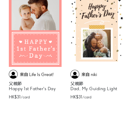
來自 Life Is Great!
來自 niki
父親節
父親節
Happy 1st Father's Day
Dad, My Guiding Light
HK$31
HK$31
/ card
/ card