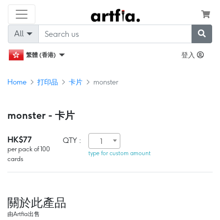
All
登入
繁體 (香港)
Home
打印品
卡片
monster
monster - 卡片
HK$77
QTY :
1
per pack of 100
type for custom amount
cards
關於此產品
由Artfia出售