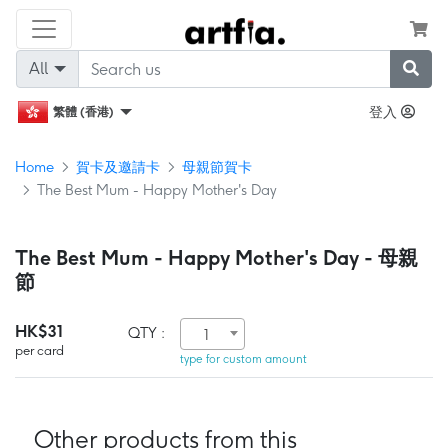
All
登入
繁體 (香港)
Home
賀卡及邀請卡
母親節賀卡
The Best Mum - Happy Mother's Day
The Best Mum - Happy Mother's Day - 母親
節
HK$31
QTY :
1
per card
type for custom amount
Other products from this