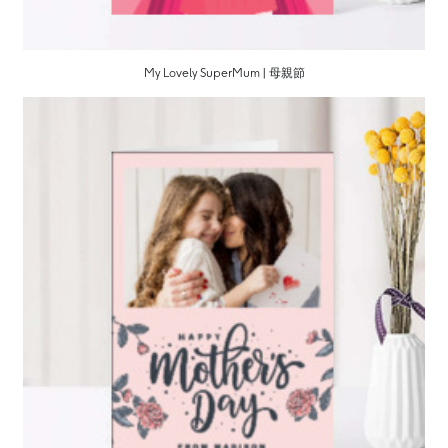
My Lovely SuperMum | 母親節