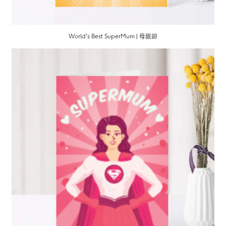
World's Best SuperMum | 母親節