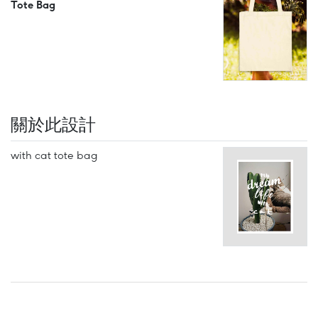
Tote Bag
關於此設計
with cat tote bag