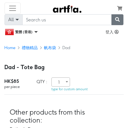
All
登入
繁體 (香港)
Home
禮物精品
帆布袋
Dad
Dad - Tote Bag
HK$85
QTY :
1
per piece
type for custom amount
Other products from this
collection: