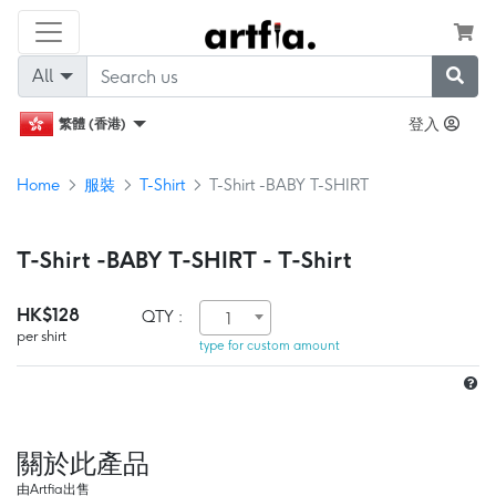
All
登入
繁體 (香港)
Home
服裝
T-Shirt
T-Shirt -BABY T-SHIRT
T-Shirt -BABY T-SHIRT - T-Shirt
HK$128
QTY :
1
per shirt
type for custom amount
關於此產品
由Artfia出售