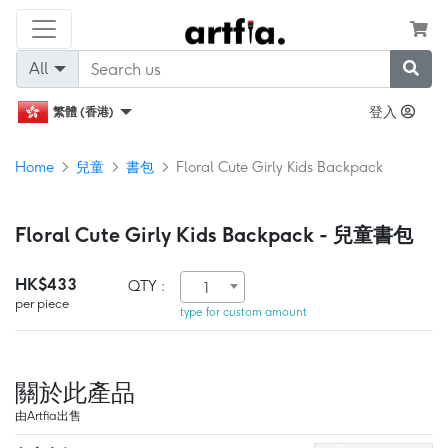
All
登入
繁體 (香港)
Home
兒童
書包
Floral Cute Girly Kids Backpack
Floral Cute Girly Kids Backpack - 兒童書包
HK$433
QTY :
1
per piece
type for custom amount
關於此產品
由Artfia出售