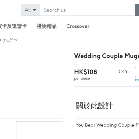
All
賀卡及邀請卡
禮物精品
Crossover
ugs_Mrs
Wedding Couple Mu
HK$108
QTY :
per piece
ty
關於此設計
You Bear Wedding Couple 