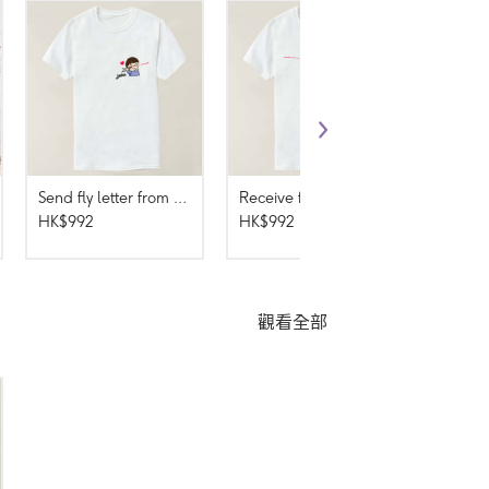
Send fly letter from Valentine's Day
Receive fly letter from Valentine's Day
HK$992
HK$992
HK$99
觀看全部