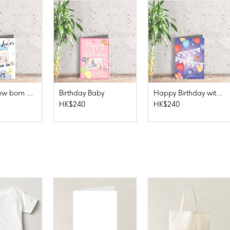
Birthday new born baby
Birthday Baby
Happy Birthday with my daughter
HK$240
HK$240