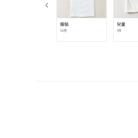
服裝
兒童
14件
1件