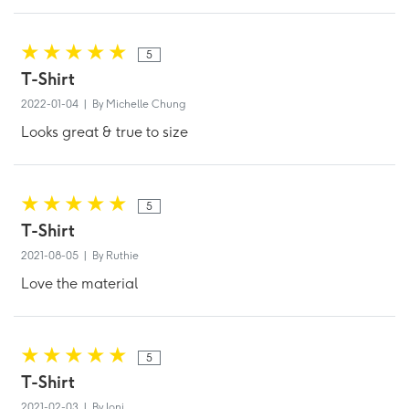
5
T-Shirt
2022-01-04 | By Michelle Chung
Looks great & true to size
5
T-Shirt
2021-08-05 | By Ruthie
Love the material
5
T-Shirt
2021-02-03 | By Joni