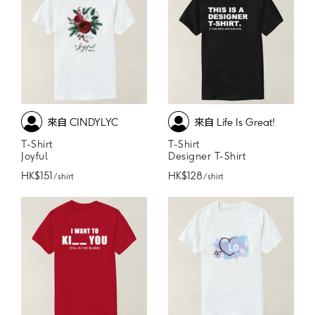
來自 CINDYLYC
來自 Life Is Great!
T-Shirt
T-Shirt
Joyful
Designer T-Shirt
HK$151
HK$128
/ shirt
/ shirt