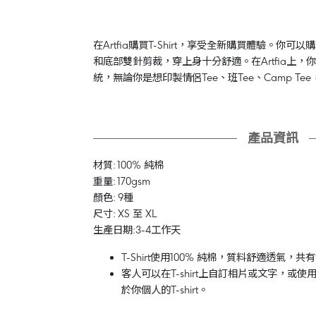
在Artfia購買T-Shirt，享受全新購買體驗。你
和底部雙針剪裁，穿上身十分舒適。在Artfia上，
統，無論你是想印製情侶Tee、班Tee、Camp Te
產品資訊
材質: 100% 純棉
重量: 170gsm
顏色: 9種
尺寸: XS 至 XL
生產日期:3-4工作天
T-Shirt使用100% 純棉，質料舒適透氣
客人可以在T-shirt上自訂相片或文字，或
於你個人的T-shirt。