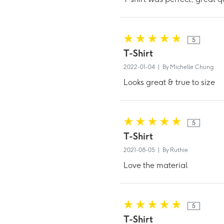
5
T-Shirt
2022-01-04 | By Michelle Chung
Looks great & true to size
5
T-Shirt
2021-08-05 | By Ruthie
Love the material
5
T-Shirt