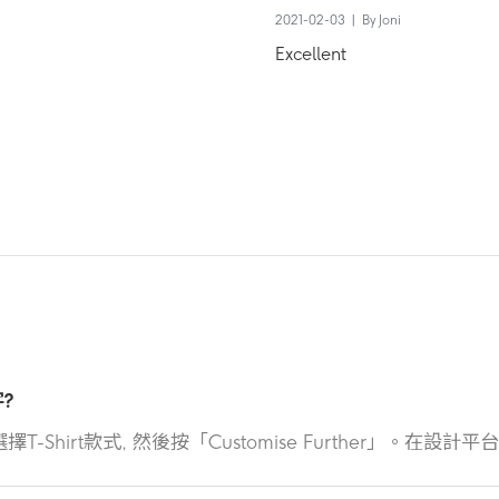
2021-02-03 | By Joni
Excellent
?
擇T-Shirt款式, 然後按「Customise Further」。在