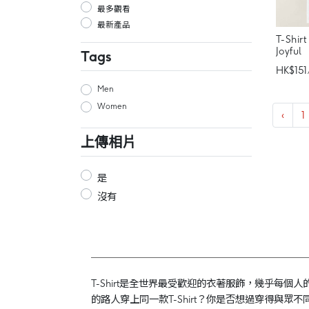
最多觀看
最新產品
T-Shirt
Joyful
Tags
HK$151
Men
Women
‹
1
上傳相片
是
沒有
T-Shirt是全世界最受歡迎的衣著服飾，幾乎每個人
的路人穿上同一款T-Shirt？你是否想過穿得與眾不同？