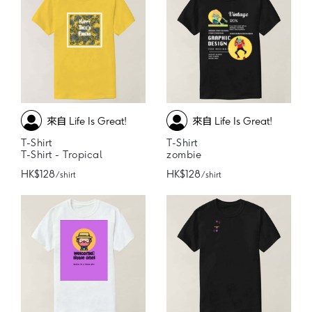
來自 Life Is Great!
來自 Life Is Great!
T-Shirt
T-Shirt
T-Shirt - Tropical
zombie
HK$128
HK$128
/ shirt
/ shirt