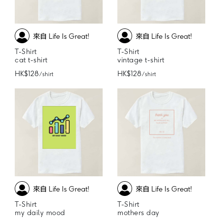
來自 Life Is Great!
來自 Life Is Great!
T-Shirt
T-Shirt
cat t-shirt
vintage t-shirt
HK$128
HK$128
/ shirt
/ shirt
來自 Life Is Great!
來自 Life Is Great!
T-Shirt
T-Shirt
my daily mood
mothers day