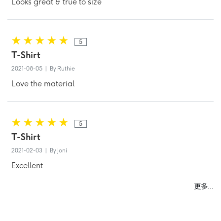
Looks great & true to size
5
T-Shirt
2021-08-05 | By Ruthie
Love the material
5
T-Shirt
2021-02-03 | By Joni
Excellent
更多...