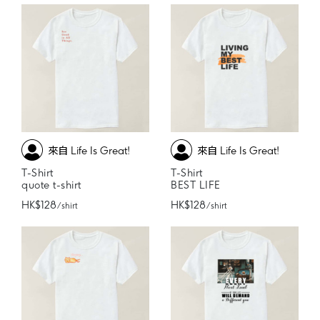
來自 Life Is Great!
來自 Life Is Great!
T-Shirt
T-Shirt
quote t-shirt
BEST LIFE
HK$128
HK$128
/ shirt
/ shirt